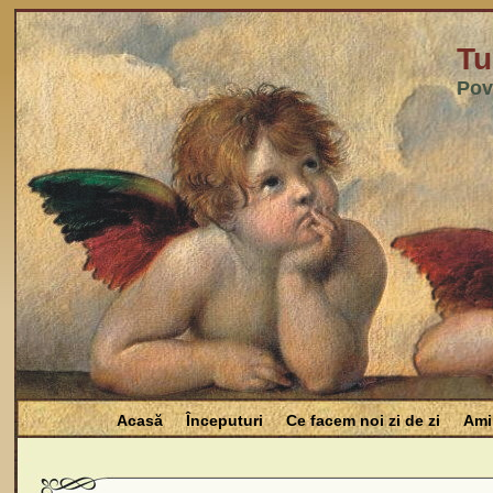
Tu
Pov
Acasă
Începuturi
Ce facem noi zi de zi
Amin